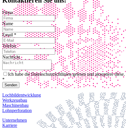
Kontaktieren Sie uns!
Firma
Name
Email
*
Telefon
Nachricht
Ich habe die Datenschutzrichtlinien gelesen und akzeptiere diese.
*
Senden
Lochbildentwicklung
Werkzeugbau
Maschinenbau
Lohnperforation
Unternehmen
Karriere