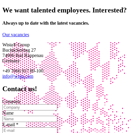
We want talented employees. Interested?
Always up to date with the latest vacancies.
Our vacancies
Wista® Group
Buchäckerring 27
74906 Bad Rappenau
Germany
+49 7066 917 89-100
info@wista.com
Contact us!
Company
Name
E-mail
*